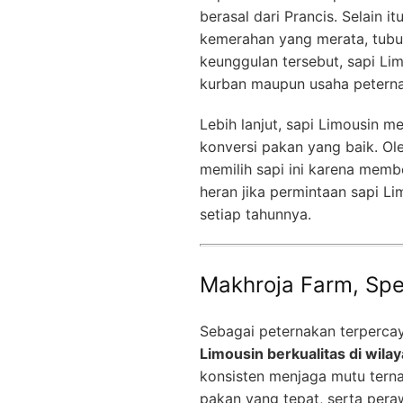
berasal dari Prancis. Selain i
kemerahan yang merata, tubuh
keunggulan tersebut, sapi Li
kurban maupun usaha petern
Lebih lanjut, sapi Limousin m
konversi pakan yang baik. Ol
memilih sapi ini karena membe
heran jika permintaan sapi Li
setiap tahunnya.
Makhroja Farm, Spes
Sebagai peternakan terperca
Limousin berkualitas di wila
konsisten menjaga mutu terna
pakan yang tepat, serta pera